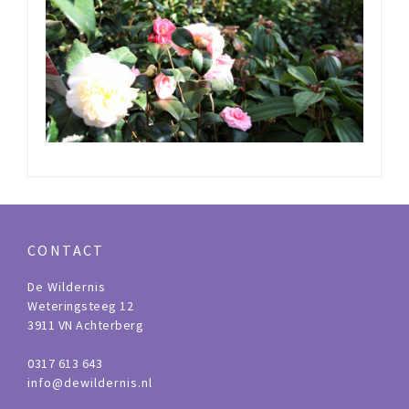
CONTACT
De Wildernis
Weteringsteeg 12
3911 VN Achterberg
0317 613 643
info@dewildernis.nl