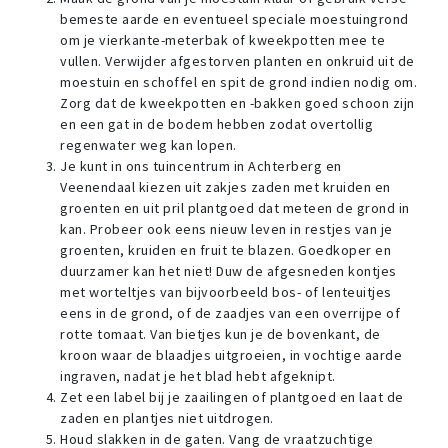
bemeste aarde en eventueel speciale moestuingrond
om je vierkante-meterbak of kweekpotten mee te
vullen. Verwijder afgestorven planten en onkruid uit de
moestuin en schoffel en spit de grond indien nodig om.
Zorg dat de kweekpotten en -bakken goed schoon zijn
en een gat in de bodem hebben zodat overtollig
regenwater weg kan lopen.
Je kunt in ons tuincentrum in Achterberg en
Veenendaal kiezen uit zakjes zaden met kruiden en
groenten en uit pril plantgoed dat meteen de grond in
kan. Probeer ook eens nieuw leven in restjes van je
groenten, kruiden en fruit te blazen. Goedkoper en
duurzamer kan het niet! Duw de afgesneden kontjes
met worteltjes van bijvoorbeeld bos- of lenteuitjes
eens in de grond, of de zaadjes van een overrijpe of
rotte tomaat. Van bietjes kun je de bovenkant, de
kroon waar de blaadjes uitgroeien, in vochtige aarde
ingraven, nadat je het blad hebt afgeknipt.
Zet een label bij je zaailingen of plantgoed en laat de
zaden en plantjes niet uitdrogen.
Houd slakken in de gaten. Vang de vraatzuchtige