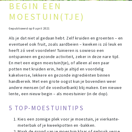
BEGIN EEN
MOESTUIN(TJE)
Gepubliceerd op
9 april 2021
Als je dat niet al gedaan hebt. Zelf kruiden en groenten – en
eventueel ook fruit, zoals aardbeien – kweken is zó leuk en
heeft zó veel voordelen! Tuinieren is sowieso een
ontspannen en gezonde activiteit, zeker in deze nare tijd.
En met een eigen moestuin(tje), of alleen al een paar
potten met kruiden erin, heb je altijd en voordelig
kakelverse, lekkere en gezonde ingrediënten binnen
handbereik. Met een grote oogst kun je bovendien weer
andere mensen (of de voedselbank) blij maken. Een nieuwe
lente, een nieuw begin – als moestuinier (in de dop).
5 TOP-MOESTUINTIPS
Kies een zonnige plek voor je moestuin, je vierkante-
meterbak of je kweekpotten en -bakken.
Maak de grond van je moestuin klaar of gebruik verse