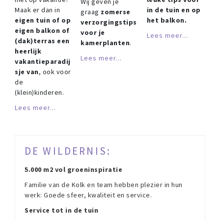
Wij geven je
Maak er dan in
in de tuin en op
graag
zomerse
eigen tuin of op
het balkon.
verzorgingstips
eigen balkon of
voor je
Lees meer...
(dak)terras een
kamerplanten
.
heerlijk
Lees meer...
vakantieparadij
sje van
, ook voor
de
(klein)kinderen.
Lees meer...
DE WILDERNIS:
5.000 m2 vol groeninspiratie
Familie van de Kolk en team hebben plezier in hun
werk: Goede sfeer, kwaliteit en service.
Service tot in de tuin