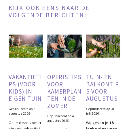
KIJK OOK EENS NAAR DE
VOLGENDE BERICHTEN:
VAKANTIETI
OPFRISTIPS
TUIN- EN
PS (VOOR
VOOR
BALKONTIP
KIDS) IN
KAMERPLAN
S VOOR
EIGEN TUIN
TEN IN DE
AUGUSTUS
ZOMER
Gepubliceerd op
6
Gepubliceerd op
31
augustus 2026
juli 2026
Gepubliceerd op
4
augustus 2026
Ga je deze zomer
Wij geven je
15
niet op vakantie?
leuke tips voor