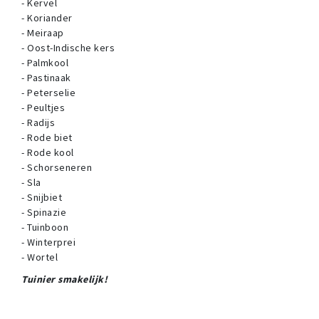
- Kervel
- Koriander
- Meiraap
- Oost-Indische kers
- Palmkool
- Pastinaak
- Peterselie
- Peultjes
- Radijs
- Rode biet
- Rode kool
- Schorseneren
- Sla
- Snijbiet
- Spinazie
- Tuinboon
- Winterprei
- Wortel
Tuinier smakelijk!