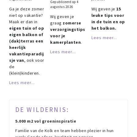
Gepubliceerd op
4
augustus 2026
Ga je deze zomer
Wij geven je
15
niet op vakantie?
leuke tips voor
Wij geven je
Maak er dan in
in de tuin en op
graag
zomerse
eigen tuin of op
het balkon.
verzorgingstips
eigen balkon of
voor je
Lees meer...
(dak)terras een
kamerplanten
.
heerlijk
Lees meer...
vakantieparadij
sje van
, ook voor
de
(klein)kinderen.
Lees meer...
DE WILDERNIS:
5.000 m2 vol groeninspiratie
Familie van de Kolk en team hebben plezier in hun