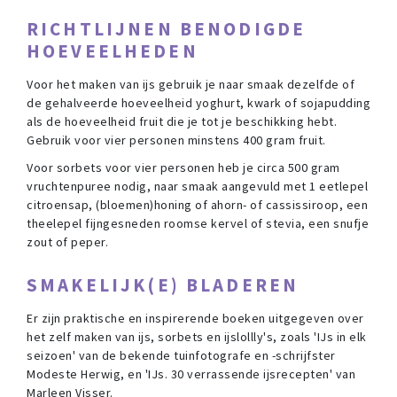
RICHTLIJNEN BENODIGDE
HOEVEELHEDEN
Voor het maken van ijs gebruik je naar smaak dezelfde of
de gehalveerde hoeveelheid yoghurt, kwark of sojapudding
als de hoeveelheid fruit die je tot je beschikking hebt.
Gebruik voor vier personen minstens 400 gram fruit.
Voor sorbets voor vier personen heb je circa 500 gram
vruchtenpuree nodig, naar smaak aangevuld met 1 eetlepel
citroensap, (bloemen)honing of ahorn- of cassissiroop, een
theelepel fijngesneden roomse kervel of stevia, een snufje
zout of peper.
SMAKELIJK(E) BLADEREN
Er zijn praktische en inspirerende boeken uitgegeven over
het zelf maken van ijs, sorbets en ijslollly's, zoals 'IJs in elk
seizoen' van de bekende tuinfotografe en -schrijfster
Modeste Herwig, en 'IJs. 30 verrassende ijsrecepten' van
Marleen Visser.