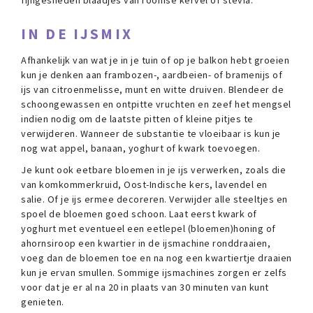
fijngesneden blaadjes van roomse kervel of stevia.
IN DE IJSMIX
Afhankelijk van wat je in je tuin of op je balkon hebt groeien
kun je denken aan frambozen-, aardbeien- of bramenijs of
ijs van citroenmelisse, munt en witte druiven. Blendeer de
schoongewassen en ontpitte vruchten en zeef het mengsel
indien nodig om de laatste pitten of kleine pitjes te
verwijderen. Wanneer de substantie te vloeibaar is kun je
nog wat appel, banaan, yoghurt of kwark toevoegen.
Je kunt ook eetbare bloemen in je ijs verwerken, zoals die
van komkommerkruid, Oost-Indische kers, lavendel en
salie. Of je ijs ermee decoreren. Verwijder alle steeltjes en
spoel de bloemen goed schoon. Laat eerst kwark of
yoghurt met eventueel een eetlepel (bloemen)honing of
ahornsiroop een kwartier in de ijsmachine ronddraaien,
voeg dan de bloemen toe en na nog een kwartiertje draaien
kun je ervan smullen. Sommige ijsmachines zorgen er zelfs
voor dat je er al na 20 in plaats van 30 minuten van kunt
genieten.