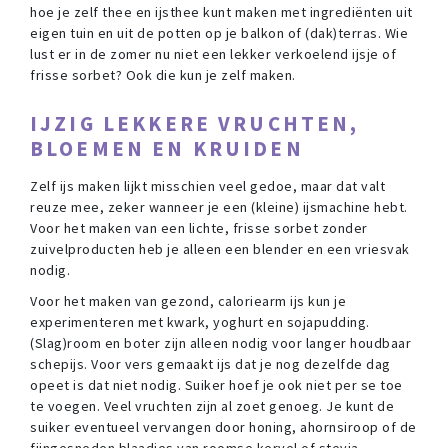
hoe je zelf thee en ijsthee kunt maken met ingrediënten uit
eigen tuin en uit de potten op je balkon of (dak)terras. Wie
lust er in de zomer nu niet een lekker verkoelend ijsje of
frisse sorbet? Ook die kun je zelf maken.
IJZIG LEKKERE VRUCHTEN,
BLOEMEN EN KRUIDEN
Zelf ijs maken lijkt misschien veel gedoe, maar dat valt
reuze mee, zeker wanneer je een (kleine) ijsmachine hebt.
Voor het maken van een lichte, frisse sorbet zonder
zuivelproducten heb je alleen een blender en een vriesvak
nodig.
Voor het maken van gezond, caloriearm ijs kun je
experimenteren met kwark, yoghurt en sojapudding.
(Slag)room en boter zijn alleen nodig voor langer houdbaar
schepijs. Voor vers gemaakt ijs dat je nog dezelfde dag
opeet is dat niet nodig. Suiker hoef je ook niet per se toe
te voegen. Veel vruchten zijn al zoet genoeg. Je kunt de
suiker eventueel vervangen door honing, ahornsiroop of de