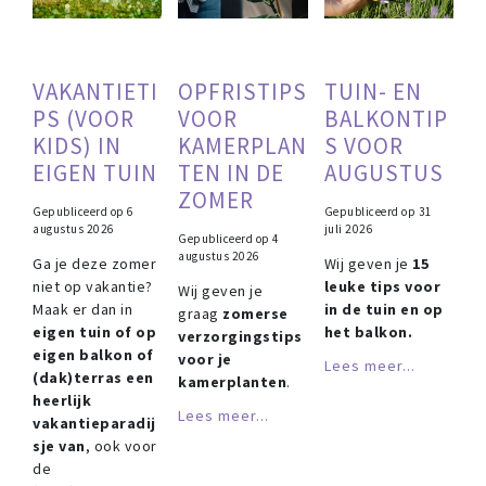
VAKANTIETI
OPFRISTIPS
TUIN- EN
PS (VOOR
VOOR
BALKONTIP
KIDS) IN
KAMERPLAN
S VOOR
EIGEN TUIN
TEN IN DE
AUGUSTUS
ZOMER
Gepubliceerd op
6
Gepubliceerd op
31
augustus 2026
juli 2026
Gepubliceerd op
4
augustus 2026
Ga je deze zomer
Wij geven je
15
niet op vakantie?
leuke tips voor
Wij geven je
Maak er dan in
in de tuin en op
graag
zomerse
eigen tuin of op
het balkon.
verzorgingstips
eigen balkon of
voor je
Lees meer...
(dak)terras een
kamerplanten
.
heerlijk
Lees meer...
vakantieparadij
sje van
, ook voor
de