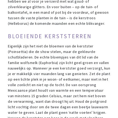
hebben we al voor je versierd met wat goud- of
zilverkleurige glitters. En voor buiten – op de tuin- of
balkontafel, in een mand of pot bij de voordeur, of gewoon
tussen de vaste planten in de tuin – is de kerstroos
(Helleborus) de komende maanden een echte blikvanger.
BLOEIENDE KERSTSTERREN
Eigenlijk zijn het niet de bloemen van de kerstster
(Poinsettia) die de show stelen, maar de gekleurde
schutbladeren. De echte bloempjes van dit lid van de
familie wolfsmelk (Euphorbia) zijn licht geel-groen en vallen
nauwelijks op. Wanneer je een kerstster goed verzorgt, kun
je er makkelijk vier maanden lang van genieten. Zet de plant
op een lichte plek in je woon- of eetkamer, maar niet in het
volle zonlicht en niet op de tocht. De van oorsprong
Mexicaanse plant houdt van warmte en een temperatuur
van minstens 15 graden Celsius, maar zet hem niet boven
de verwarming, want dan droogt hij uit. Houd de potgrond
licht vochtig door om de twee dagen een beetje lauwwarm
water te geven. Laat de plant geen ‘natte voeten’ krijgen.