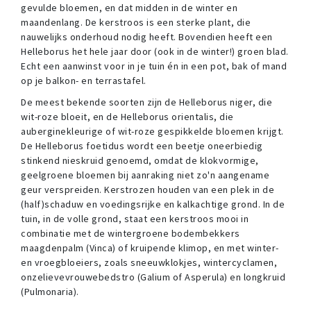
gevulde bloemen, en dat midden in de winter en
maandenlang. De kerstroos is een sterke plant, die
nauwelijks onderhoud nodig heeft. Bovendien heeft een
Helleborus het hele jaar door (ook in de winter!) groen blad.
Echt een aanwinst voor in je tuin én in een pot, bak of mand
op je balkon- en terrastafel.
De meest bekende soorten zijn de Helleborus niger, die
wit-roze bloeit, en de Helleborus orientalis, die
auberginekleurige of wit-roze gespikkelde bloemen krijgt.
De Helleborus foetidus wordt een beetje oneerbiedig
stinkend nieskruid genoemd, omdat de klokvormige,
geelgroene bloemen bij aanraking niet zo'n aangename
geur verspreiden. Kerstrozen houden van een plek in de
(half)schaduw en voedingsrijke en kalkachtige grond. In de
tuin, in de volle grond, staat een kerstroos mooi in
combinatie met de wintergroene bodembekkers
maagdenpalm (Vinca) of kruipende klimop, en met winter-
en vroegbloeiers, zoals sneeuwklokjes, wintercyclamen,
onzelievevrouwebedstro (Galium of Asperula) en longkruid
(Pulmonaria).