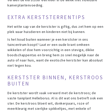
Verwen de kerstster een keer in de week met vloeibare
kamerplantenvoeding.
EXTRA KERSTSTERRENTIPS
Het witte sap van de kerstster is giftig, dus zet hem op een
plek waar huisdieren en kinderen niet bij kunnen.
Is het koud buiten wanneer je een kerstster in ons
tuincentrum koopt? Laat er een oude krant omheen
wikkelen of doe hem voorzichtig in een stevige, dikke
boodschappentas en breng hem zo snel mogelijk naar de
auto of naar huis, want de exotische kerstster kan absoluut
niet tegen kou.
KERSTSTER BINNEN, KERSTROOS
BUITEN
De kerstster wordt vaak verward met de kerstroos; de
vaste tuinplant Helleborus. Al is dit wat ons betreft ook een
ster. De kerstroos bloeit wit, donkerpaars, roze of
meerkleurig met sierlijke spikkeltjes, met enkele of