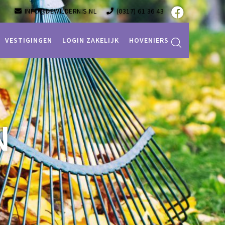
INFO@DEWILDERNIS.NL
(0317) 61 36 43
VESTIGINGEN
LOGIN ZAKELIJK
HOVENIERS
N