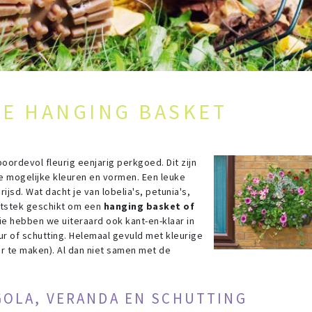
KE HANGING BASKET
ordevol fleurig eenjarig perkgoed. Dit zijn
lle mogelijke kleuren en vormen. Een leuke
ijsd. Wat dacht je van lobelia's, petunia's,
 uitstek geschikt om een
hanging basket of
e hebben we uiteraard ook kant-en-klaar in
r of schutting. Helemaal gevuld met kleurige
aar te maken). Al dan niet samen met de
GOLA, VERANDA EN SCHUTTING