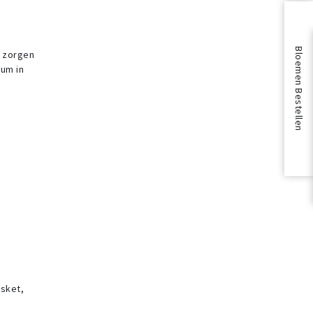
Bloemen Bestellen
s zorgen
rum in
asket,