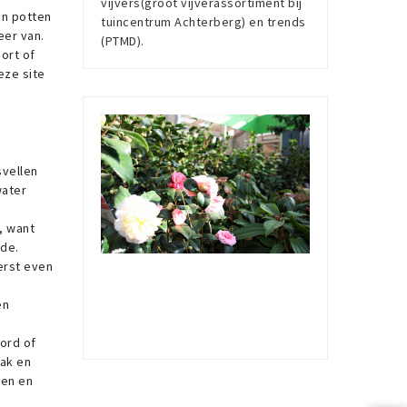
vijvers(groot vijverassortiment bij
in potten
tuincentrum Achterberg) en trends
eer van.
(PTMD).
ort of
eze site
svellen
water
, want
rde.
eerst even
en
ord of
aak en
ven en