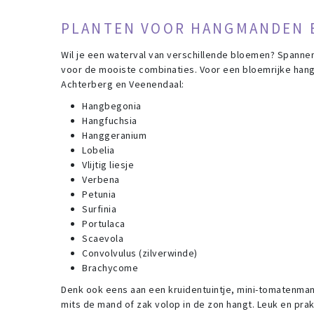
PLANTEN VOOR HANGMANDEN 
Wil je een waterval van verschillende bloemen? Spanne
voor de mooiste combinaties. Voor een bloemrijke hangin
Achterberg en Veenendaal:
Hangbegonia
Hangfuchsia
Hanggeranium
Lobelia
Vlijtig liesje
Verbena
Petunia
Surfinia
Portulaca
Scaevola
Convolvulus (zilverwinde)
Brachycome
Denk ook eens aan een kruidentuintje, mini-tomatenman
mits de mand of zak volop in de zon hangt. Leuk en pra