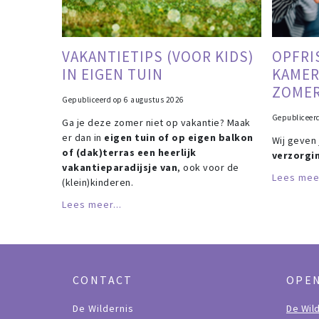
VAKANTIETIPS (VOOR KIDS)
OPFRI
IN EIGEN TUIN
KAMER
ZOME
Gepubliceerd op
6 augustus 2026
Gepubliceer
Ga je deze zomer niet op vakantie? Maak
er dan in
eigen tuin of op eigen balkon
Wij geven
of (dak)terras een heerlijk
verzorgi
vakantieparadijsje van
, ook voor de
Lees meer
(klein)kinderen.
Lees meer...
CONTACT
OPE
De Wildernis
De Wil