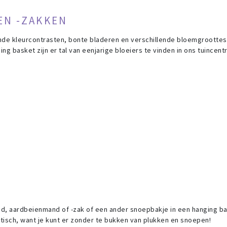
EN -ZAKKEN
nde kleurcontrasten, bonte bladeren en verschillende bloemgrootte
g basket zijn er tal van eenjarige bloeiers te vinden in ons tuincent
d, aardbeienmand of -zak of een ander snoepbakje in een hanging b
ktisch, want je kunt er zonder te bukken van plukken en snoepen!