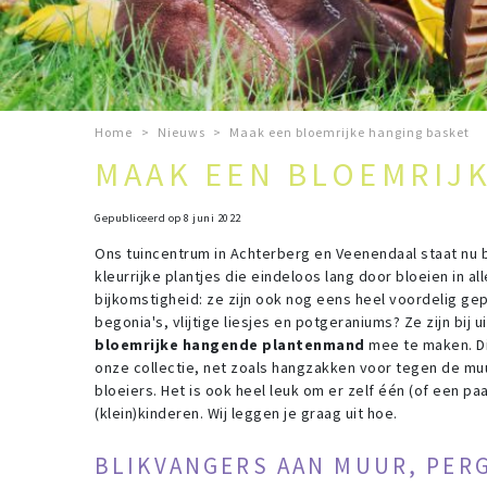
Home
>
Nieuws
>
Maak een bloemrijke hanging basket
MAAK EEN BLOEMRIJ
Gepubliceerd op
8 juni 2022
Ons tuincentrum in Achterberg en Veenendaal staat nu bo
kleurrijke plantjes die eindeloos lang door bloeien in a
bijkomstigheid: ze zijn ook nog eens heel voordelig gepr
begonia's, vlijtige liesjes en potgeraniums? Ze zijn bij
bloemrijke hangende plantenmand
mee te maken. Di
onze collectie, net zoals hangzakken voor tegen de muu
bloeiers. Het is ook heel leuk om er zelf één (of een p
(klein)kinderen. Wij leggen je graag uit hoe.
BLIKVANGERS AAN MUUR, PER