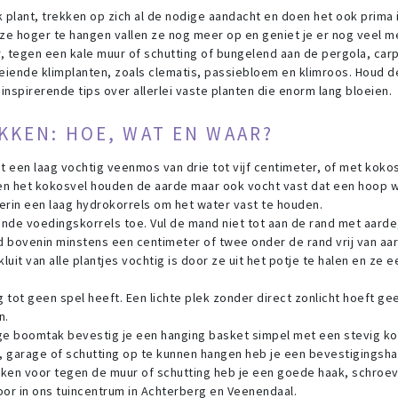
 plant, trekken op zich al de nodige aandacht en doen het ook prima 
 ze hoger te hangen vallen ze nog meer op en geniet je er nog veel m
r, tegen een kale muur of schutting of bungelend aan de pergola, carp
iende klimplanten, zoals clematis, passiebloem en klimroos. Houd d
inspirerende tips over allerlei vaste planten die enorm lang bloeien.
KKEN: HOE, WAT EN WAAR?
een laag vochtig veenmos van drie tot vijf centimeter, of met koko
en het kokosvel houden de aarde maar ook vocht vast dat een hoop 
erin een laag hydrokorrels om het water vast te houden.
de voedingskorrels toe. Vul de mand niet tot aan de rand met aarde
 bovenin minstens een centimeter of twee onder de rand vrij van aa
uit van alle plantjes vochtig is door ze uit het potje te halen en ze 
 tot geen spel heeft. Een lichte plek zonder direct zonlicht hoeft ge
n.
ige boomtak bevestig je een hanging basket simpel met een stevig ko
l, garage of schutting op te kunnen hangen heb je een bevestigingsh
kken voor tegen de muur of schutting heb je een goede haak, schroe
oor in ons tuincentrum in Achterberg en Veenendaal.