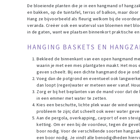
De bloeiende planten die je in een hangmand of hangzak
en bakken, op de tuintafel, terras of balkon, maar door
Hang ze bijvoorbeeld als fleurig welkom bij de voordeu
veranda. Creëer ook een waterval van bloemen met bloe
in de gaten, want we plaatsen binnenkort praktische en 
HANGING BASKETS EN HANGZA
Bekleed de binnenkant van een open hangmand met 
waarin je met een mes plantgaten maakt. Het mos 
geven scheelt. Bij een dichte hangmand doe je ond
Voeg dan de potgrond en eventueel ook langwerken
dan loopt (regen)water er meteen weer vanaf. Houd
Zorg er bij het beplanten van de mand voor dat de kl
in een emmer met water te zetten.
Kies een beschutte, lichte plek waar de wind weinig
probleem te zijn; dat scheelt ook weer water geve
Aan de pergola, overkapping, carport of een stev
ketting. Om er een bij de voordeur, tegen de geve
boor nodig. Voor de verschillende soorten hangza
een boor nodig. Je vindt alle benodigdheden hierv