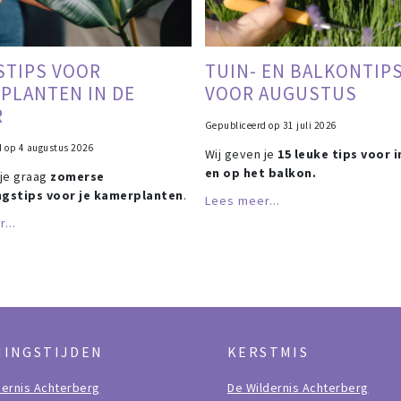
STIPS VOOR
TUIN- EN BALKONTIP
PLANTEN IN DE
VOOR AUGUSTUS
R
Gepubliceerd op
31 juli 2026
d op
4 augustus 2026
Wij geven je
15 leuke tips voor i
en op het balkon.
 je graag
zomerse
ngstips voor je kamerplanten
.
Lees meer...
...
NINGSTIJDEN
KERSTMIS
dernis Achterberg
De Wildernis Achterberg