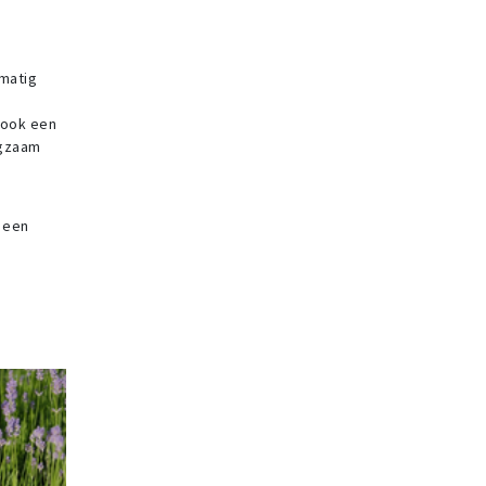
lmatig
 ook een
ngzaam
 een