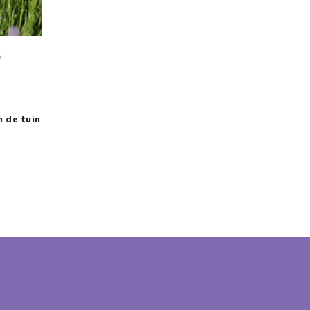
S
n de tuin