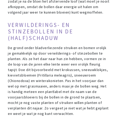
zodat je na de bloei het afstervende loof (wat moet je nooit
afknippen, omdat de bollen daar energie uit halen om
volgend jaar weer te kunnen bloeien) kunt wegmoffelen.
VERWILDERINGS- EN
STINZEBOLLEN IN DE
(HALF)SCHADUW
De grond onder bladverliezende struiken en bomen vrolijk
je gemakkelijk op door verwilderings- of stinzebollen te
planten. Als ze het daar naar hun zin hebben, vormen ze in
de loop van de jaren elke lente weer een vrolijk fleurig
tapijt. Doe dit bijvoorbeeld met krokussen, sneeuwklokjes,
kievietsbloemen (Fritillaria meleagris), sneeuwroem
(Chionodoxa) en winterakonieten. Pas in het voorjaar dan
wel op met grasmaaien, anders maai je de bollen weg. Het
is handig meteen een plantlabel met de naam van de
voorjaarsbloeiers bij de bollen in de grond te plaatsen,
mocht je nog vaste planten of struiken willen planten of
verplanten dit najaar. Zo vergeet je niet wat je hebt geplant
en weet je wat je nog kunt verwachten.