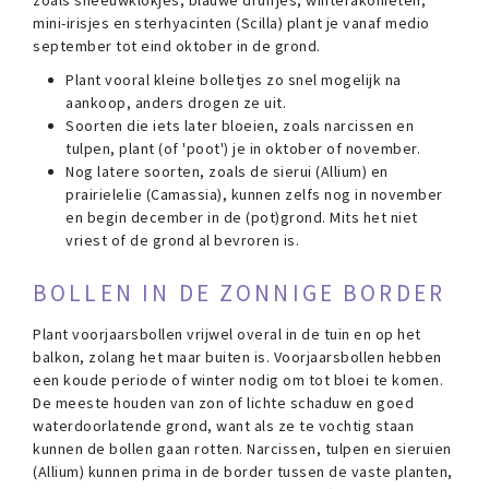
zoals sneeuwklokjes, blauwe druifjes, winterakonieten,
mini-irisjes en sterhyacinten (Scilla) plant je vanaf medio
september tot eind oktober in de grond.
Plant vooral kleine bolletjes zo snel mogelijk na
aankoop, anders drogen ze uit.
Soorten die iets later bloeien, zoals narcissen en
tulpen, plant (of 'poot') je in oktober of november.
Nog latere soorten, zoals de sierui (Allium) en
prairielelie (Camassia), kunnen zelfs nog in november
en begin december in de (pot)grond. Mits het niet
vriest of de grond al bevroren is.
BOLLEN IN DE ZONNIGE BORDER
Plant voorjaarsbollen vrijwel overal in de tuin en op het
balkon, zolang het maar buiten is. Voorjaarsbollen hebben
een koude periode of winter nodig om tot bloei te komen.
De meeste houden van zon of lichte schaduw en goed
waterdoorlatende grond, want als ze te vochtig staan
kunnen de bollen gaan rotten. Narcissen, tulpen en sieruien
(Allium) kunnen prima in de border tussen de vaste planten,