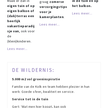
Maak er dan in
in de tuin en op
graag
zomerse
eigen tuin of op
het balkon.
verzorgingstips
eigen balkon of
voor je
Lees meer...
(dak)terras een
kamerplanten
.
heerlijk
Lees meer...
vakantieparadij
sje van
, ook voor
de
(klein)kinderen.
Lees meer...
DE WILDERNIS:
5.000 m2 vol groeninspiratie
Familie van de Kolk en team hebben plezier in hun
werk: Goede sfeer, kwaliteit en service.
Service tot in de tuin
Gert: ‘Wat men hier koopt, kan ook