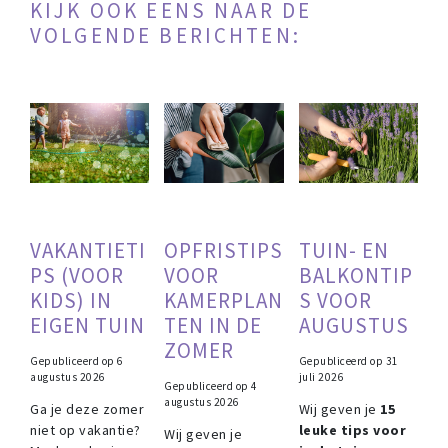
KIJK OOK EENS NAAR DE
VOLGENDE BERICHTEN:
VAKANTIETI
OPFRISTIPS
TUIN- EN
PS (VOOR
VOOR
BALKONTIP
KIDS) IN
KAMERPLAN
S VOOR
EIGEN TUIN
TEN IN DE
AUGUSTUS
ZOMER
Gepubliceerd op
6
Gepubliceerd op
31
augustus 2026
juli 2026
Gepubliceerd op
4
augustus 2026
Ga je deze zomer
Wij geven je
15
niet op vakantie?
leuke tips voor
Wij geven je