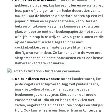
Herfstdecoraties maken
: Verzamel samen mooi
gekleurde bladeren, kastanjes, noten en eikels uit het
bos, park of je eigen tuin om leuke decoraties van te
maken. Laat de kinderen de herfstbladeren op een vel
papier plakken en er paddenstoelen, kabouters en
heksen bij tekenen. Kastanjes kunnen ze extra laten
glanzen door ze met een keukenpapiertje met wat sla-
of olijfolie erop in te wrijven. Vervolgens kunnen ze die
op een mooie tuinschaal leggen of er met
cocktailprikkertjes en watervaste stiften leuke
dierfiguren van maken. Ze kunnen ook in de weer met
sierpompoenen en echte pompoenen en er een heuse
Halloween-lantaarn van maken.
De tuindieren verwennen
: Nu het kouder wordt, kun
je de vogels weer bijvoeren. Rijg zelf pindaslingers,
maak vetbollen of vul dennenappels met zaden,
beukennootjes en rozijnen. Kies samen een mooie
voederschaal of -silo uit en laat ze die vullen met
zaden, ongebrande en ongezouten nootjes en stukjes
fruit. Ook kunnen ze in ons tuincentrum in Achterberg