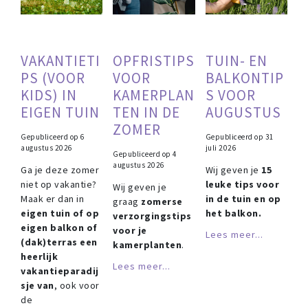
VAKANTIETI
OPFRISTIPS
TUIN- EN
PS (VOOR
VOOR
BALKONTIP
KIDS) IN
KAMERPLAN
S VOOR
EIGEN TUIN
TEN IN DE
AUGUSTUS
ZOMER
Gepubliceerd op
6
Gepubliceerd op
31
augustus 2026
juli 2026
Gepubliceerd op
4
augustus 2026
Ga je deze zomer
Wij geven je
15
niet op vakantie?
leuke tips voor
Wij geven je
Maak er dan in
in de tuin en op
graag
zomerse
eigen tuin of op
het balkon.
verzorgingstips
eigen balkon of
voor je
Lees meer...
(dak)terras een
kamerplanten
.
heerlijk
Lees meer...
vakantieparadij
sje van
, ook voor
de