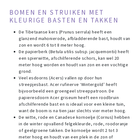
BOMEN EN STRUIKEN MET
KLEURIGE BASTEN EN TAKKEN
De Tibetaanse kers (Prunus serrula) heeft een
glanzend mahonierode, afbladderende bast, houdt van
zon en wordt 6 tot 8 meter hoog.
De papierberk (Betula utilis subsp. jacquemontii) heeft
een spierwitte, afschilferende schors, kan wel 20
meter hoog worden en houdt van zon en een vochtige
grond.
Veel esdoorns (Acers) vallen op door hun
streepjesbast. Acer rufinerve ‘Wintergold’ heeft
bijvoorbeeld een groengeel streeppatroon. De
papieresdoorn Acer griseum heeft een roodbruin
afschilferende bast en is ideaal voor een kleine tuin,
want de boom is na tien jaar slechts vier meter hoog.
De witte, rode en Canadese kornoelje (Cornus) hebben
in de winter opvallend felgekleurde, rode, roodoranje
of geelgroene takken. De kornoelje wordt 2 tot 3
meter hoog en houdt van een plek in de zon of