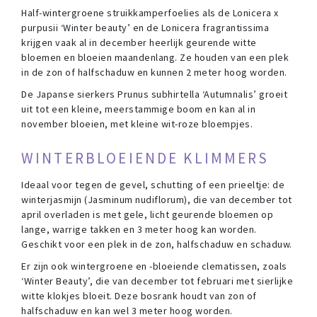
Half-wintergroene struikkamperfoelies als de Lonicera x
purpusii ‘Winter beauty’ en de Lonicera fragrantissima
krijgen vaak al in december heerlijk geurende witte
bloemen en bloeien maandenlang. Ze houden van een plek
in de zon of halfschaduw en kunnen 2 meter hoog worden.
De Japanse sierkers Prunus subhirtella ‘Autumnalis’ groeit
uit tot een kleine, meerstammige boom en kan al in
november bloeien, met kleine wit-roze bloempjes.
WINTERBLOEIENDE KLIMMERS
Ideaal voor tegen de gevel, schutting of een prieeltje: de
winterjasmijn (Jasminum nudiflorum), die van december tot
april overladen is met gele, licht geurende bloemen op
lange, warrige takken en 3 meter hoog kan worden.
Geschikt voor een plek in de zon, halfschaduw en schaduw.
Er zijn ook wintergroene en -bloeiende clematissen, zoals
‘Winter Beauty’, die van december tot februari met sierlijke
witte klokjes bloeit. Deze bosrank houdt van zon of
halfschaduw en kan wel 3 meter hoog worden.