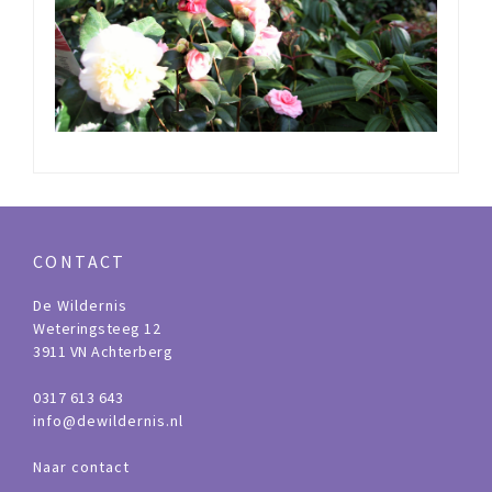
CONTACT
De Wildernis
Weteringsteeg 12
3911 VN Achterberg
0317 613 643
info@dewildernis.nl
Naar contact