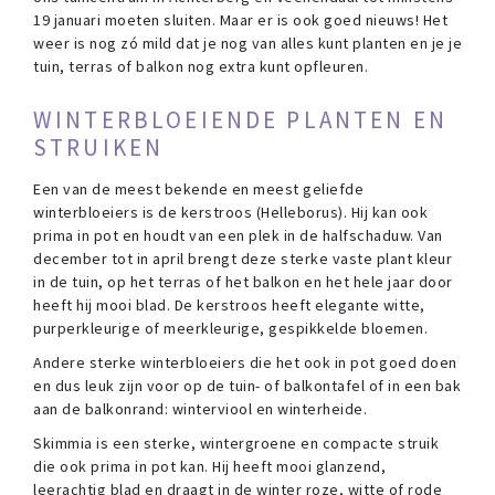
19 januari moeten sluiten. Maar er is ook goed nieuws! Het
weer is nog zó mild dat je nog van alles kunt planten en je je
tuin, terras of balkon nog extra kunt opfleuren.
WINTERBLOEIENDE PLANTEN EN
STRUIKEN
Een van de meest bekende en meest geliefde
winterbloeiers is de kerstroos (Helleborus). Hij kan ook
prima in pot en houdt van een plek in de halfschaduw. Van
december tot in april brengt deze sterke vaste plant kleur
in de tuin, op het terras of het balkon en het hele jaar door
heeft hij mooi blad. De kerstroos heeft elegante witte,
purperkleurige of meerkleurige, gespikkelde bloemen.
Andere sterke winterbloeiers die het ook in pot goed doen
en dus leuk zijn voor op de tuin- of balkontafel of in een bak
aan de balkonrand: winterviool en winterheide.
Skimmia is een sterke, wintergroene en compacte struik
die ook prima in pot kan. Hij heeft mooi glanzend,
leerachtig blad en draagt in de winter roze, witte of rode