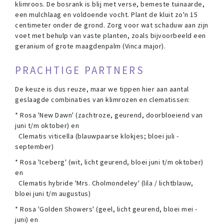
klimroos. De bosrank is blij met verse, bemeste tuinaarde,
een mulchlaag en voldoende vocht. Plant de kluit zo'n 15
centimeter onder de grond. Zorg voor wat schaduw aan zijn
voet met behulp van vaste planten, zoals bijvoorbeeld een
geranium of grote maagdenpalm (Vinca major).
PRACHTIGE PARTNERS
De keuze is dus reuze, maar we tippen hier aan aantal
geslaagde combinaties van klimrozen en clematissen:
* Rosa 'New Dawn' (zachtroze, geurend, doorbloeiend van
juni t/m oktober) en
Clematis viticella (blauwpaarse klokjes; bloei juli -
september)
* Rosa 'Iceberg' (wit, licht geurend, bloei juni t/m oktober)
en
Clematis hybride 'Mrs. Cholmondeley' (lila / lichtblauw,
bloei juni t/m augustus)
* Rosa 'Golden Showers' (geel, licht geurend, bloei mei -
juni) en