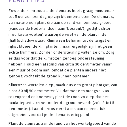
Zowel de klimroos als de clematis heeft graag minstens 4
tot 5 uur zon per dag op zijn bloementakken. De clematis,
van nature een plant die aan de rand van een bos groeit
(vandaar de Nederlandse naam 'bosrank'), gedijt echter
met 'koele voeten', waarbij de voet van de plant in de
(half)schaduw staat. Klimrozen behoren tot de langst en
rijkst bloeiende klimplanten, maar eigenlijk zijn het geen
echte klimmers. Zonder ondersteuning vallen ze om. Zorg
er dus voor dat de klimrozen genoeg ondersteuning
hebben. Houd een afstand van circa 30 centimeter vanaf
een muur of boom aan, omdat de planten anders niet
genoeg vocht uit de grond kunnen opnemen.
Klimrozen wortelen diep, maak dus een groot plantgat, van
circa 50 bij 50 centimeter. Vul dat met een mengsel van
rozengrond en koemest, plant de roos zo diep dat het
oculatiepunt zich net onder de grond bevindt (zo'n 3 tot 5
centimeter). Laat de roos eerst aanslaan en een stuk
uitgroeien voordat je de clematis erbij plant.
Plant de clematis aan de rand van het wortelgebied van de