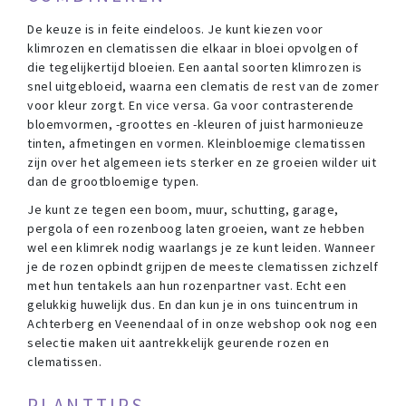
De keuze is in feite eindeloos. Je kunt kiezen voor
klimrozen en clematissen die elkaar in bloei opvolgen of
die tegelijkertijd bloeien. Een aantal soorten klimrozen is
snel uitgebloeid, waarna een clematis de rest van de zomer
voor kleur zorgt. En vice versa. Ga voor contrasterende
bloemvormen, -groottes en -kleuren of juist harmonieuze
tinten, afmetingen en vormen. Kleinbloemige clematissen
zijn over het algemeen iets sterker en ze groeien wilder uit
dan de grootbloemige typen.
Je kunt ze tegen een boom, muur, schutting, garage,
pergola of een rozenboog laten groeien, want ze hebben
wel een klimrek nodig waarlangs je ze kunt leiden. Wanneer
je de rozen opbindt grijpen de meeste clematissen zichzelf
met hun tentakels aan hun rozenpartner vast. Echt een
gelukkig huwelijk dus. En dan kun je in ons tuincentrum in
Achterberg en Veenendaal of in onze webshop ook nog een
selectie maken uit aantrekkelijk geurende rozen en
clematissen.
PLANTTIPS