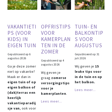
VAKANTIETI
OPFRISTIPS
TUIN- EN
PS (VOOR
VOOR
BALKONTIP
KIDS) IN
KAMERPLAN
S VOOR
EIGEN TUIN
TEN IN DE
AUGUSTUS
ZOMER
Gepubliceerd op
6
Gepubliceerd op
31
augustus 2026
juli 2026
Gepubliceerd op
4
augustus 2026
Ga je deze zomer
Wij geven je
15
niet op vakantie?
leuke tips voor
Wij geven je
Maak er dan in
in de tuin en op
graag
zomerse
eigen tuin of op
het balkon.
verzorgingstips
eigen balkon of
voor je
Lees meer...
(dak)terras een
kamerplanten
.
heerlijk
Lees meer...
vakantieparadij
sje van
, ook voor