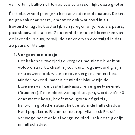
van je tuin, balkon of terras toe te passen lijkt deze groter.
Écht blauw vind je eigenlijk maar zelden in de natuur. De tint
neigt vaak naar paars, omdat er ook wat rood in zit.
Bovendien ligt het letterlijk aan je ogen of je iets als paars,
paarsblauw of lila ziet. Zo noemt de een de bloemaren van
de lavendel blauw, terwijl de ander ervan overtuigd is dat
ze paars of lila zijn.
Vergeet-me-nietje
Het bekende tweejarige vergeet-me-nietje bloeit nu
volop en zaait zichzelf rijkelijk uit. Tegenwoordig zijn
er trouwens ook witte en roze vergeet-me-nietjes.
Minder bekend, maar niet minder blauw zijn de
bloemen van de vaste Kaukasische vergeet-me-niet
(Brunnera). Deze bloeit van april tot juni, wordt zo’n 40
centimeter hoog, heeft mooi groen of grijzig,
hartvormig blad en staat het liefst in de halfschaduw.
Heel populair is Brunnera macrophylla ‘Jack Frost’,
vanwege het mooie zilvergrijze blad. Ook deze gedijt
in halfschaduw.