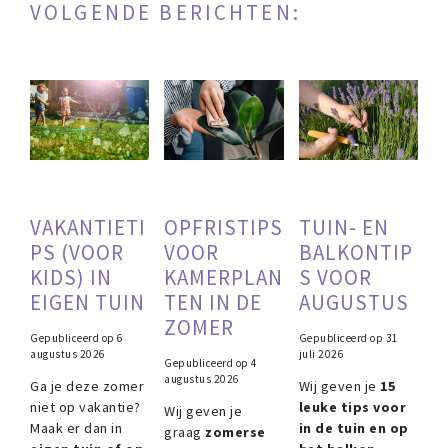
VOLGENDE BERICHTEN:
VAKANTIETI
OPFRISTIPS
TUIN- EN
PS (VOOR
VOOR
BALKONTIP
KIDS) IN
KAMERPLAN
S VOOR
EIGEN TUIN
TEN IN DE
AUGUSTUS
ZOMER
Gepubliceerd op
6
Gepubliceerd op
31
augustus 2026
juli 2026
Gepubliceerd op
4
augustus 2026
Ga je deze zomer
Wij geven je
15
niet op vakantie?
leuke tips voor
Wij geven je
Maak er dan in
in de tuin en op
graag
zomerse