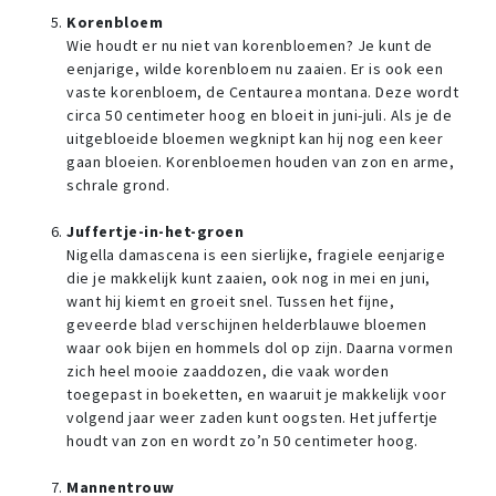
Korenbloem
Wie houdt er nu niet van korenbloemen? Je kunt de
eenjarige, wilde korenbloem nu zaaien. Er is ook een
vaste korenbloem, de Centaurea montana. Deze wordt
circa 50 centimeter hoog en bloeit in juni-juli. Als je de
uitgebloeide bloemen wegknipt kan hij nog een keer
gaan bloeien. Korenbloemen houden van zon en arme,
schrale grond.
Juffertje-in-het-groen
Nigella damascena is een sierlijke, fragiele eenjarige
die je makkelijk kunt zaaien, ook nog in mei en juni,
want hij kiemt en groeit snel. Tussen het fijne,
geveerde blad verschijnen helderblauwe bloemen
waar ook bijen en hommels dol op zijn. Daarna vormen
zich heel mooie zaaddozen, die vaak worden
toegepast in boeketten, en waaruit je makkelijk voor
volgend jaar weer zaden kunt oogsten. Het juffertje
houdt van zon en wordt zo’n 50 centimeter hoog.
Mannentrouw