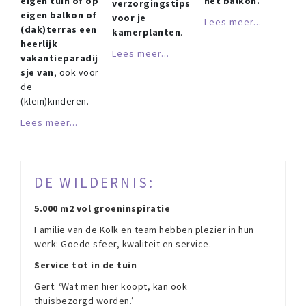
eigen tuin of op
het balkon.
verzorgingstips
eigen balkon of
voor je
Lees meer...
(dak)terras een
kamerplanten
.
heerlijk
Lees meer...
vakantieparadij
sje van
, ook voor
de
(klein)kinderen.
Lees meer...
DE WILDERNIS:
5.000 m2 vol groeninspiratie
Familie van de Kolk en team hebben plezier in hun
werk: Goede sfeer, kwaliteit en service.
Service tot in de tuin
Gert: ‘Wat men hier koopt, kan ook
thuisbezorgd worden.’