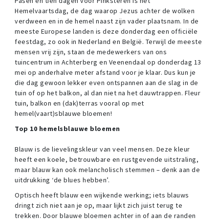
Pasen en tien dagen vóór Pinksteren is het
Hemelvaartsdag, de dag waarop Jezus achter de wolken
verdween en in de hemel naast zijn vader plaatsnam. In de
meeste Europese landen is deze donderdag een officiële
feestdag, zo ook in Nederland en België. Terwijl de meeste
mensen vrij zijn, staan de medewerkers van ons
tuincentrum in Achterberg en Veenendaal op donderdag 13
mei op anderhalve meter afstand voor je klaar. Dus kun je
die dag gewoon lekker even ontspannen aan de slag in de
tuin of op het balkon, al dan niet na het dauwtrappen. Fleur
tuin, balkon en (dak)terras vooral op met
hemel(vaart)sblauwe bloemen!
Top 10 hemelsblauwe bloemen
Blauw is de lievelingskleur van veel mensen. Deze kleur
heeft een koele, betrouwbare en rustgevende uitstraling,
maar blauw kan ook melancholisch stemmen – denk aan de
uitdrukking ‘de blues hebben’.
Optisch heeft blauw een wijkende werking; iets blauws
dringt zich niet aan je op, maar lijkt zich juist terug te
trekken. Door blauwe bloemen achter in of aan de randen