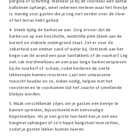
pergola of schutting. Wanneer je bij de voordeur een aantal
ballonnen ophangt, weet iedereen meteen waar het feestje
is. Handig voor gasten die je nog niet eerder over de vloer
of het terras hebt gehad.
4. Steek tijdig de barbecue aan. Zorg ervoor dat de
barbecue op een beschutte, windstille plek (denk aan de
buren!) en stabiele ondergrond staat. Zet er voor de
zekerheid een emmer zand of water bij. Ontsteek aan het
begin van de avond een paar tuinfakkels of de vuurkorf. Leg
een zak marshmellows en een paar lange barbecuespiesen
bij de vuurkorf of -schaal, zodat kinderen de zoete
lekkernijen kunnen roosteren. Laat een volwassene
toezicht houden en ze, indien nodig, helpen met het
roosteren en te voorkomen dat het zwarte of smeltende
blokjes worden.
5. Maak verschillende zitjes om je gasten een beetje te
kunnen spreiden, bijvoorbeeld met eenvoudige
klapstoeltjes. Als je een grote tuin hebt kun je ook een
hangmat ophangen of zo'n hippe hangstoel neerzetten,
zodat je gasten lekker kunnen luieren.