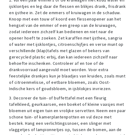
2. Vul een paar emmers of de kruiwagen met koud water en
ijsklontjes en leg daar de flessen en blikjes drank, frisdrank
en ijsthee in. Zet de emmers of kruiwagen in de schaduw.
Knoop met een touw of koord een flessenopener aan het
hengsel van de emmer of een greep van de kruiwagen,
zodat iedereen zichzelf kan bedienen en niet naar de
opener hoeft te zoeken. Zet karaffen met ijsthee, sangria
of water met ijsklontjes, citroenschijfjes en verse munt op
verschillende (klap)tafels met glazen of bekers van
gerecycled plastic erbij, dan kan iedereen zichzelf naar
behoefte inschenken. Controleer af en toe of de
drankvoorraad aangevuld moet worden. Voor extra
feestelijke drankjes kun je blaadjes van kruiden, zoals munt
of citroenmelisse, of eetbare bloemen, zoals Oost-
Indische kers of goudsbloem, in ijsblokjes invriezen.
3. Decoreer de tuin- of buffettafel met een fleurig
tafelkleed, geurkaarsen, een boeket of kleine vaasjes met
bloemen uit eigen tuin en vrolijke servetten. Neem een paar
schone tuin- of kamerplantenpotten en vul deze met
bestek. Hang een verlichtingssnoer, een slinger met
vlaggetjes of lampionnetjes op, tussen de bomen, aan de