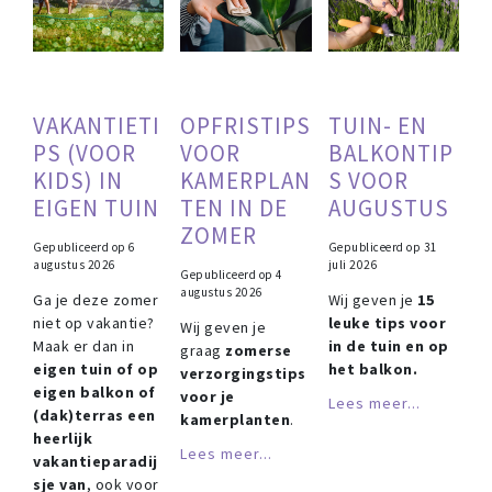
VAKANTIETI
OPFRISTIPS
TUIN- EN
PS (VOOR
VOOR
BALKONTIP
KIDS) IN
KAMERPLAN
S VOOR
EIGEN TUIN
TEN IN DE
AUGUSTUS
ZOMER
Gepubliceerd op
6
Gepubliceerd op
31
augustus 2026
juli 2026
Gepubliceerd op
4
augustus 2026
Ga je deze zomer
Wij geven je
15
niet op vakantie?
leuke tips voor
Wij geven je
Maak er dan in
in de tuin en op
graag
zomerse
eigen tuin of op
het balkon.
verzorgingstips
eigen balkon of
voor je
Lees meer...
(dak)terras een
kamerplanten
.
heerlijk
Lees meer...
vakantieparadij
sje van
, ook voor