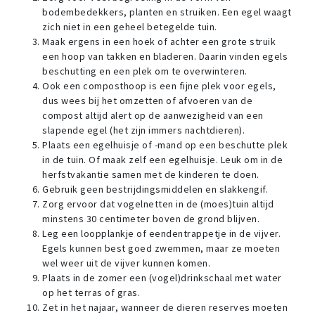
bodembedekkers, planten en struiken. Een egel waagt
zich niet in een geheel betegelde tuin.
Maak ergens in een hoek of achter een grote struik
een hoop van takken en bladeren. Daarin vinden egels
beschutting en een plek om te overwinteren.
Ook een composthoop is een fijne plek voor egels,
dus wees bij het omzetten of afvoeren van de
compost altijd alert op de aanwezigheid van een
slapende egel (het zijn immers nachtdieren).
Plaats een egelhuisje of -mand op een beschutte plek
in de tuin. Of maak zelf een egelhuisje. Leuk om in de
herfstvakantie samen met de kinderen te doen.
Gebruik geen bestrijdingsmiddelen en slakkengif.
Zorg ervoor dat vogelnetten in de (moes)tuin altijd
minstens 30 centimeter boven de grond blijven.
Leg een loopplankje of eendentrappetje in de vijver.
Egels kunnen best goed zwemmen, maar ze moeten
wel weer uit de vijver kunnen komen.
Plaats in de zomer een (vogel)drinkschaal met water
op het terras of gras.
Zet in het najaar, wanneer de dieren reserves moeten