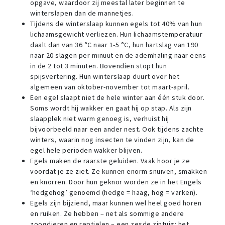
opgave, waardoor zij meestal later beginnen te
winterslapen dan de mannetjes.
Tijdens de winterslaap kunnen egels tot 40% van hun
lichaamsgewicht verliezen. Hun lichaamstemperatuur
daalt dan van 36 °C naar 1-5 °C, hun hartslag van 190
naar 20 slagen per minuut en de ademhaling naar eens
in de 2 tot 3 minuten. Bovendien stopt hun
spijsvertering. Hun winterslaap duurt over het
algemeen van oktober-november tot maart-april.
Een egel slaapt niet de hele winter aan één stuk door.
Soms wordt hij wakker en gaat hij op stap. Als zijn
slaapplek niet warm genoeg is, verhuist hij
bijvoorbeeld naar een ander nest. Ook tijdens zachte
winters, waarin nog insecten te vinden zijn, kan de
egel hele perioden wakker blijven.
Egels maken de raarste geluiden. Vaak hoor je ze
voordat je ze ziet. Ze kunnen enorm snuiven, smakken
en knorren. Door hun geknor worden ze in het Engels
‘hedgehog’ genoemd (hedge = haag, hog = varken).
Egels zijn bijziend, maar kunnen wel heel goed horen
en ruiken. Ze hebben – net als sommige andere
zoogdieren en reptielen – een zesde zintuig: het