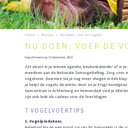
Home
>
Nieuws
>
Nu doen: voer de vogels!
NU DOEN: VOER DE V
Gepubliceerd op
14 december 2021
Zet alvast in je nieuwe agenda, keukenkalender of in je
meedoen aan de Nationale Tuinvogeltelling. Zorg voor ee
vogelvoer. Daarmee sla je nog meer vliegen in één klap: 
je helpt de vogels de winter door en je krijgt bondgenot
tuincentrum in Achterberg en Veenendaal vind je allerle
zijn ook leuk als cadeau voor de feestdagen.
7 VOGELVOERTIPS
1. Vogelpindakaas
Helemaal hip en een groot succes bij tuinvogels is de s