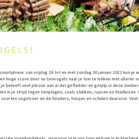
OGELS!
 smartphone: van vrijdag 28 tot en met zondag 30 januari 2022 kun je 
n hoge score door nu tuinvogels naar je tuin te lokken met allerlei 
je beleeft veel plezier aan al dat gefladder en getjilp in deze donker
en in je strijd tegen tuinplagen, zoals slakken, rupsen en bladluizen. 
i soorten vogelvoer en de houders, huisjes en schalen daarvoor. Veel
peciale vogelpindakaas, waarvoor je in ons tuincentrum in Achterberg