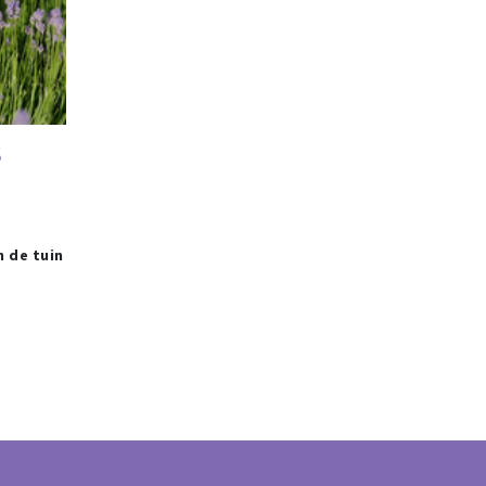
S
n de tuin