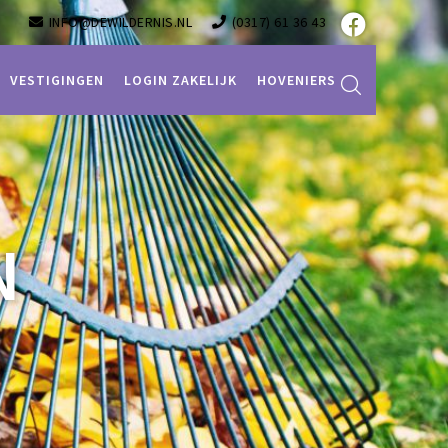
INFO@DEWILDERNIS.NL
(0317) 61 36 43
VESTIGINGEN
LOGIN ZAKELIJK
HOVENIERS
N