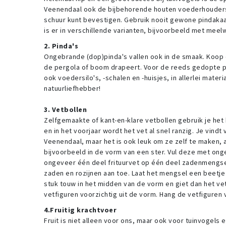
Veenendaal ook de bijbehorende houten voederhouders k
schuur kunt bevestigen. Gebruik nooit gewone pindakaa
is er in verschillende varianten, bijvoorbeeld met mee
2. Pinda's
Ongebrande (dop)pinda's vallen ook in de smaak. Koop ee
de pergola of boom drapeert. Voor de reeds gedopte pi
ook voedersilo's, -schalen en -huisjes, in allerlei mate
natuurliefhebber!
3. Vetbollen
Zelfgemaakte of kant-en-klare vetbollen gebruik je het 
en in het voorjaar wordt het vet al snel ranzig. Je vindt
Veenendaal, maar het is ook leuk om ze zelf te maken, 
bijvoorbeeld in de vorm van een ster. Vul deze met ong
ongeveer één deel frituurvet op één deel zadenmengsel 
zaden en rozijnen aan toe. Laat het mengsel een beetje
stuk touw in het midden van de vorm en giet dan het ve
vetfiguren voorzichtig uit de vorm. Hang de vetfiguren
4.Fruitig krachtvoer
Fruit is niet alleen voor ons, maar ook voor tuinvogel