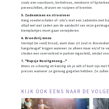
zoals een vuurdoorn, bottelroos, meidoorn of lijsterbe
perenschillen, druiven en rozijnen of krenten.
5. Zadenmixen en strooivoer
Hang voederschalen of -silo's met een zadenmix niet b
altijd wel wat zaden aan de aandacht van onze gevleuge
kiemplantjes moet gaan verwijderen.
6. Broodvrij menu
Vermijd (te veel) brood, want daar zit zout in. Bovendi
hangvleugel' krijgen wanneer ze alleen maar en/of te v
steden een voerverbod in parken ingesteld, omdat voora
7. "Rupsje Nooitgenoeg..."
Wees zo scheutig en kwistig als je wilt of kunt zijn me
precies wanneer ze genoeg gegeten hebben. Ze zullen z
KIJK OOK EENS NAAR DE VOLG