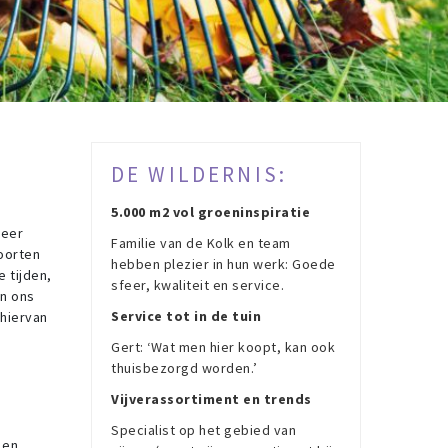
DE WILDERNIS:
5.000 m2 vol groeninspiratie
weer
Familie van de Kolk en team
soorten
hebben plezier in hun werk: Goede
e tijden,
sfeer, kwaliteit en service.
In ons
Service tot in de tuin
 hiervan
Gert: ‘Wat men hier koopt, kan ook
thuisbezorgd worden.’
Vijverassortiment en trends
Specialist op het gebied van
 en