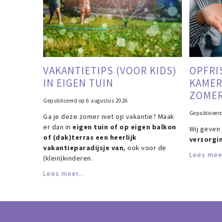
VAKANTIETIPS (VOOR KIDS)
OPFRI
IN EIGEN TUIN
KAMER
ZOME
Gepubliceerd op
6 augustus 2026
Gepubliceer
Ga je deze zomer niet op vakantie? Maak
er dan in
eigen tuin of op eigen balkon
Wij geven
of (dak)terras een heerlijk
verzorgi
vakantieparadijsje van
, ook voor de
Lees meer
(klein)kinderen.
Lees meer...