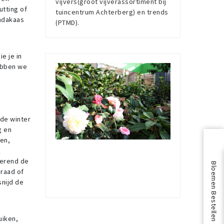
vijvers(groot vijverassortiment bij
utting of
tuincentrum Achterberg) en trends
indakaas
(PTMD).
e je in
hebben we
n
 de winter
g en
men,
k
oerend de
Bloemen Bestellen
draad of
snijd de
uiken,