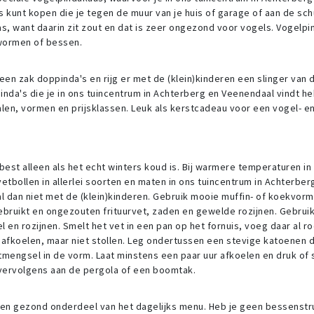
unt kopen die je tegen de muur van je huis of garage of aan de sch
s, want daarin zit zout en dat is zeer ongezond voor vogels. Vogelp
lwormen of bessen.
n zak doppinda's en rijg er met de (klein)kinderen een slinger van di
nda's die je in ons tuincentrum in Achterberg en Veenendaal vindt 
rialen, vormen en prijsklassen. Leuk als kerstcadeau voor een vogel- e
best alleen als het echt winters koud is. Bij warmere temperaturen in
 vetbollen in allerlei soorten en maten in ons tuincentrum in Achterber
al dan niet met de (klein)kinderen. Gebruik mooie muffin- of koekvor
ebruikt en ongezouten frituurvet, zaden en gewelde rozijnen. Gebrui
en rozijnen. Smelt het vet in een pan op het fornuis, voeg daar al r
 afkoelen, maar niet stollen. Leg ondertussen een stevige katoenen 
tmengsel in de vorm. Laat minstens een paar uur afkoelen en druk of 
 vervolgens aan de pergola of een boomtak.
s een gezond onderdeel van het dagelijks menu. Heb je geen bessenstr