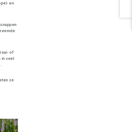
ppel- en
ntsnappen
 vreemde
raai- of
 in veel
.
weten ze