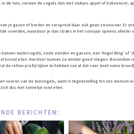
s in de tuin, verwen de vogels dan met stukjes appel of kokosnoot, a
oven je gazon of border en verspreid daar ook geen strooivoer. Er o
lde vrienden, waardoor je dan straks in het voorjaar opeens allerlei
en kunnen watervogels, zoals eenden en ganzen, een 'Angel Wing' of 'd
eel brood eten. Hierdoor kunnen ze minder goed vliegen. Bovendien is
l de ratten profijt lijken te hebben van al dat voer (met name brood)
t het voeren van de tuinvogels, want in tegenstelling tot ons mensen 
ich dus niet tonnetje rond eten.
ENDE BERICHTEN: