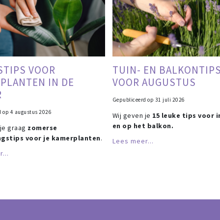
STIPS VOOR
TUIN- EN BALKONTIP
PLANTEN IN DE
VOOR AUGUSTUS
R
Gepubliceerd op
31 juli 2026
d op
4 augustus 2026
Wij geven je
15 leuke tips voor i
en op het balkon.
 je graag
zomerse
ngstips voor je kamerplanten
.
Lees meer...
...