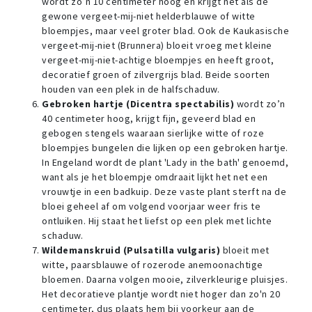
wordt zo’n 10 centimeter hoog en krijgt net als de
gewone vergeet-mij-niet helderblauwe of witte
bloempjes, maar veel groter blad. Ook de Kaukasische
vergeet-mij-niet (Brunnera) bloeit vroeg met kleine
vergeet-mij-niet-achtige bloempjes en heeft groot,
decoratief groen of zilvergrijs blad. Beide soorten
houden van een plek in de halfschaduw.
Gebroken hartje (Dicentra spectabilis)
wordt zo’n
40 centimeter hoog, krijgt fijn, geveerd blad en
gebogen stengels waaraan sierlijke witte of roze
bloempjes bungelen die lijken op een gebroken hartje.
In Engeland wordt de plant 'Lady in the bath' genoemd,
want als je het bloempje omdraait lijkt het net een
vrouwtje in een badkuip. Deze vaste plant sterft na de
bloei geheel af om volgend voorjaar weer fris te
ontluiken. Hij staat het liefst op een plek met lichte
schaduw.
Wildemanskruid (Pulsatilla vulgaris)
bloeit met
witte, paarsblauwe of rozerode anemoonachtige
bloemen. Daarna volgen mooie, zilverkleurige pluisjes.
Het decoratieve plantje wordt niet hoger dan zo'n 20
centimeter, dus plaats hem bij voorkeur aan de