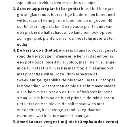
zijn ook aantrekkelijk voor vlinders en bijen.
Schoenlappersplant (Bergenia)
heeft het hele jaar
grote, glanzende, leerachtige bladeren en bloeit met
witte, roze of karmijnrode bloemen op ongeveer 40
centimeter hoge stelen. Deze vaste plant houdt van
een plek in de halfschaduw. Je kunt hem ook op een
zonniger plek planten, maar dan heeft hij meer water
nodig.
De kerstroos (Helleborus
) is natuurlijk vooral geliefd
rond de kerstdagen. Wanneer je hem in december in
een pot koopt, bloeit hij al volop, maar als hij al langer
in de tuin staat is hij vaak in maart op zijn allermooist
met prachtige witte, roze, donkerpaarse of
tweekleurige, gespikkelde bloemen. Deze tuintopper
is bovendien wintergroen en bloeit echt maandenlang.
Als je hem in een pot op de tuin- of balkontafel hebt
staan, kun je hem na de bloei prima in de tuin planten.
Het liefst op een plek in de halfschaduw en met
voedselrijke, kalkachtige grond. Voeg daarom
eventueel wat kalk toe aan het plantgat.
Amerikaanse vergeet-mij-niet (Omphalodes verna)