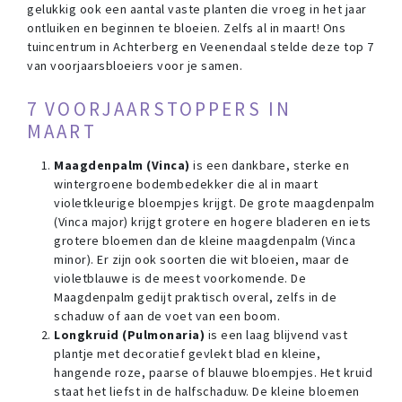
gelukkig ook een aantal vaste planten die vroeg in het jaar
ontluiken en beginnen te bloeien. Zelfs al in maart! Ons
tuincentrum in Achterberg en Veenendaal stelde deze top 7
van voorjaarsbloeiers voor je samen.
7 VOORJAARSTOPPERS IN
MAART
Maagdenpalm (Vinca)
is een dankbare, sterke en
wintergroene bodembedekker die al in maart
violetkleurige bloempjes krijgt. De grote maagdenpalm
(Vinca major) krijgt grotere en hogere bladeren en iets
grotere bloemen dan de kleine maagdenpalm (Vinca
minor). Er zijn ook soorten die wit bloeien, maar de
violetblauwe is de meest voorkomende. De
Maagdenpalm gedijt praktisch overal, zelfs in de
schaduw of aan de voet van een boom.
Longkruid (Pulmonaria)
is een laag blijvend vast
plantje met decoratief gevlekt blad en kleine,
hangende roze, paarse of blauwe bloempjes. Het kruid
staat het liefst in de halfschaduw. De kleine bloemen