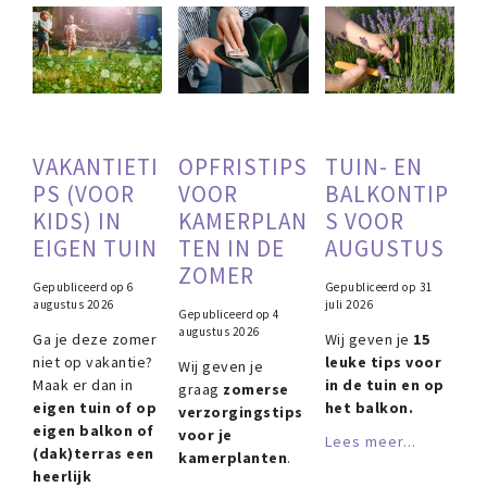
VAKANTIETI
OPFRISTIPS
TUIN- EN
PS (VOOR
VOOR
BALKONTIP
KIDS) IN
KAMERPLAN
S VOOR
EIGEN TUIN
TEN IN DE
AUGUSTUS
ZOMER
Gepubliceerd op
6
Gepubliceerd op
31
augustus 2026
juli 2026
Gepubliceerd op
4
augustus 2026
Ga je deze zomer
Wij geven je
15
niet op vakantie?
leuke tips voor
Wij geven je
Maak er dan in
in de tuin en op
graag
zomerse
eigen tuin of op
het balkon.
verzorgingstips
eigen balkon of
voor je
Lees meer...
(dak)terras een
kamerplanten
.
heerlijk