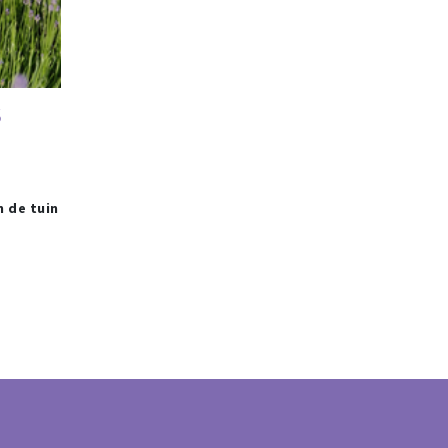
S
n de tuin