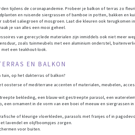
rden tijdens de coronapandemie. Probeer je balkon of terras zo fleur
dplanten en ruisende siergrassen of bamboe in potten, bakken en kui
 subtiel saliegroen of mosgroen. Laat die kleuren ook terugkomen in
aak je van alles een mooi geheel.
ssoires van gerecyclede materialen zijn inmiddels ook niet meer we
ensduur, zoals tuinmeubels met een aluminium onderstel, buitenverli
 met een teakhout-look.
TERRAS EN BALKON
tuin, op het dakterras of balkon?
met oosterse of mediterrane accenten of materialen, meubelen, acces
streepte bekleding, een blauw-wit gestreepte parasol, een waterelem
o, een ornament in de vorm van een boei of meeuw en siergrassen in 
afische of kleurige vloerkleden, parasols met franjes of in pagodev
et lavendel en olijfboompjes zorgen.
chermen voor buiten.