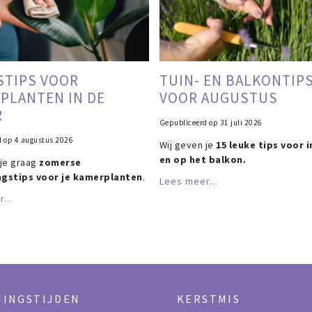
STIPS VOOR
TUIN- EN BALKONTIP
PLANTEN IN DE
VOOR AUGUSTUS
R
Gepubliceerd op
31 juli 2026
d op
4 augustus 2026
Wij geven je
15 leuke tips voor i
en op het balkon.
 je graag
zomerse
ngstips voor je kamerplanten
.
Lees meer...
...
NINGSTIJDEN
KERSTMIS