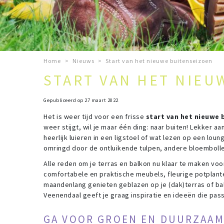
Home
>
Nieuws
>
Start van het nieuwe buitenseizoen
START VAN HET NIEU
Gepubliceerd op
27 maart 2022
Het is weer tijd voor een frisse
start van het nieuwe 
weer stijgt, wil je maar één ding: naar buiten! Lekker 
heerlijk luieren in een ligstoel of wat lezen op een loun
omringd door de ontluikende tulpen, andere bloembolle
Alle reden om je terras en balkon nu klaar te maken vo
comfortabele en praktische meubels, fleurige potplant
maandenlang genieten geblazen op je (dak)terras of ba
Veenendaal geeft je graag inspiratie en ideeën die pas
GA VOOR GROEN EN DUURZAA