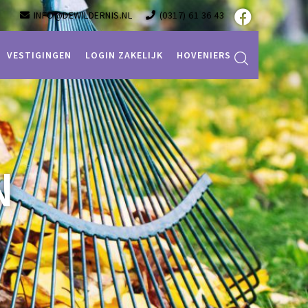
INFO@DEWILDERNIS.NL
(0317) 61 36 43
VESTIGINGEN
LOGIN ZAKELIJK
HOVENIERS
N