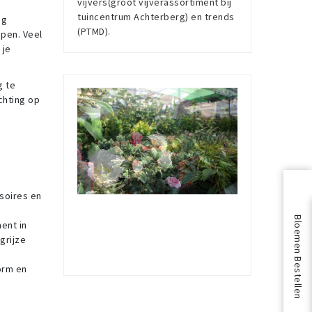
vijvers(groot vijverassortiment bij
tuincentrum Achterberg) en trends
ig
(PTMD).
pen. Veel
 je
g te
chting op
soires en
Bloemen Bestellen
ent in
grijze
orm en