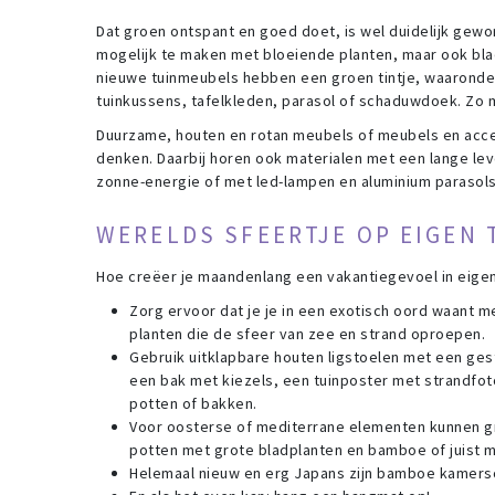
Dat groen ontspant en goed doet, is wel duidelijk gewo
mogelijk te maken met bloeiende planten, maar ook bla
nieuwe tuinmeubels hebben een groen tintje, waaronder
tuinkussens, tafelkleden, parasol of schaduwdoek. Zo m
Duurzame, houten en rotan meubels of meubels en acce
denken. Daarbij horen ook materialen met een lange lev
zonne-energie of met led-lampen en aluminium parasols
WERELDS SFEERTJE OP EIGEN 
Hoe creëer je maandenlang een vakantiegevoel in eigen 
Zorg ervoor dat je je in een exotisch oord waant 
planten die de sfeer van zee en strand oproepen.
Gebruik uitklapbare houten ligstoelen met een ge
een bak met kiezels, een tuinposter met strandfot
potten of bakken.
Voor oosterse of mediterrane elementen kunnen gr
potten met grote bladplanten en bamboe of juist m
Helemaal nieuw en erg Japans zijn bamboe kamers