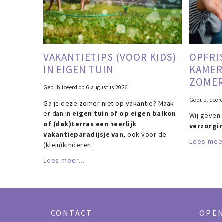
VAKANTIETIPS (VOOR KIDS)
OPFRI
IN EIGEN TUIN
KAMER
ZOME
Gepubliceerd op
6 augustus 2026
Gepubliceer
Ga je deze zomer niet op vakantie? Maak
er dan in
eigen tuin of op eigen balkon
Wij geven
of (dak)terras een heerlijk
verzorgi
vakantieparadijsje van
, ook voor de
Lees meer
(klein)kinderen.
Lees meer...
CONTACT
OPE