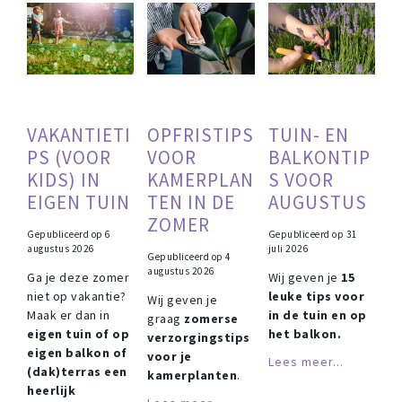
VAKANTIETI
OPFRISTIPS
TUIN- EN
PS (VOOR
VOOR
BALKONTIP
KIDS) IN
KAMERPLAN
S VOOR
EIGEN TUIN
TEN IN DE
AUGUSTUS
ZOMER
Gepubliceerd op
6
Gepubliceerd op
31
augustus 2026
juli 2026
Gepubliceerd op
4
augustus 2026
Ga je deze zomer
Wij geven je
15
niet op vakantie?
leuke tips voor
Wij geven je
Maak er dan in
in de tuin en op
graag
zomerse
eigen tuin of op
het balkon.
verzorgingstips
eigen balkon of
voor je
Lees meer...
(dak)terras een
kamerplanten
.
heerlijk