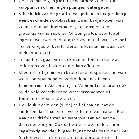
Geef ze hun eigen gietertje waarmee ze pot- en
kuipplanten of hun eigen plantjes watergeven.
Afhankelijk van de grootte van je tuin en budget kun je
een bescheiden opblaasbaar zwembadje kopen waarin
ze met een bal, badeendjes, een emmertje of
gietertje kunnen spelen. Of een groter, eventueel
ingebouwd zwembad of opzetzwembad, waar ze met
hun vriendjes of buurkinderen in kunnen. En waar ook
plek voor jezelf is.
Je kunt ook gaan voor ook een buitendouche, waar
iedereen even lekker onder kan afkoelen.
Alleen al het geluid van kabbelend of spetterend water
werkt ontspannend en verkoelend. Kijk in ons
tuincentrum in Achterberg en Veenendaal daarom ook
bij de vele verschillende waterornamenten of
fonteintjes voor in de vijver.
Ook leuk: neem een (oude) teil of ton en laat de
kinderen daar hun eigen watertuintje van maken. Kies
een paar drijfplanten en waterplanten en laat ze
daarvoor zorgen. Ook dat water moet in de zomer
regelmatig worden bijgevuld, net zoals dat in de vijver
(en het water in het drink- en badderbadje voor de