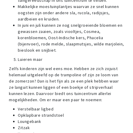
tuingereedschap in ons tuincentrum te vinden.
Makkelijke moestuinplantjes waarvan ze snel kunnen
oogsten zijn onder andere sla, rucola, radijsjes,
aardbeien en kruiden.
In juni en juli kunnen ze nog snelgroeiende bloemen en
gewassen zaaien, zoals viooltjes, Cosmea,
korenbloemen, Oost-Indische kers, Phacelia
(bijenvoer), rode melde, slaapmutsjes, wilde marjolein,
bieslook en snijbiet.
Luieren maar
Zelfs kinderen zijn wel eens moe. Hebben ze zich zojuist
helemaal uitgeleefd op de trampoline of zijn ze loom van
de zomerzon? Dan is het fijn als ze een plek hebben waar
ze languit kunnen liggen of een boekje of stripverhaal
kunnen lezen. Daarvoor biedt ons tuincentrum allerlei
mogelijkheden. Om er maar een paar te noemen:
Verstelbaar ligbed
Opklapbare strandstoel
Loungebank
Zitzak