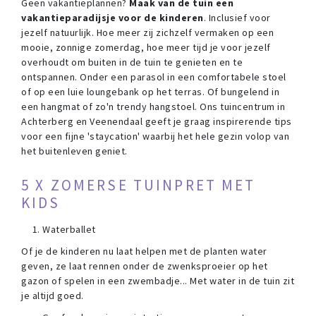
Geen vakantieplannen?
Maak van de tuin een
vakantieparadijsje voor de kinderen
. Inclusief voor
jezelf natuurlijk. Hoe meer zij zichzelf vermaken op een
mooie, zonnige zomerdag, hoe meer tijd je voor jezelf
overhoudt om buiten in de tuin te genieten en te
ontspannen. Onder een parasol in een comfortabele stoel
of op een luie loungebank op het terras. Of bungelend in
een hangmat of zo'n trendy hangstoel. Ons tuincentrum in
Achterberg en Veenendaal geeft je graag inspirerende tips
voor een fijne 'staycation' waarbij het hele gezin volop van
het buitenleven geniet.
5 X ZOMERSE TUINPRET MET
KIDS
Waterballet
Of je de kinderen nu laat helpen met de planten water
geven, ze laat rennen onder de zwenksproeier op het
gazon of spelen in een zwembadje... Met water in de tuin zit
je altijd goed.