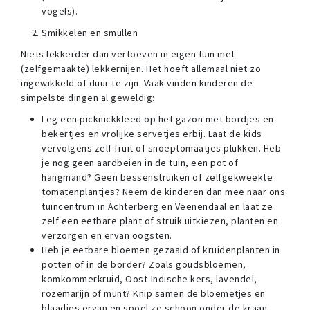
vogels).
Smikkelen en smullen
Niets lekkerder dan vertoeven in eigen tuin met
(zelfgemaakte) lekkernijen. Het hoeft allemaal niet zo
ingewikkeld of duur te zijn. Vaak vinden kinderen de
simpelste dingen al geweldig:
Leg een picknickkleed op het gazon met bordjes en
bekertjes en vrolijke servetjes erbij. Laat de kids
vervolgens zelf fruit of snoeptomaatjes plukken. Heb
je nog geen aardbeien in de tuin, een pot of
hangmand? Geen bessenstruiken of zelfgekweekte
tomatenplantjes? Neem de kinderen dan mee naar ons
tuincentrum in Achterberg en Veenendaal en laat ze
zelf een eetbare plant of struik uitkiezen, planten en
verzorgen en ervan oogsten.
Heb je eetbare bloemen gezaaid of kruidenplanten in
potten of in de border? Zoals goudsbloemen,
komkommerkruid, Oost-Indische kers, lavendel,
rozemarijn of munt? Knip samen de bloemetjes en
blaadjes ervan en spoel ze schoon onder de kraan.