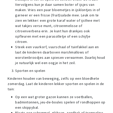
Vervolgens kun je daar samen boter of ijsjes van
maken. Vries een paar bloemetjes in ijsklontjes in of
garneer er een frisse (fruit)salade mee. Leuk om te
zien en lekker: een grote karaf water of ijsthee met
wat takjes verse munt, citroenmelisse of
citroenverbena erin. Je kunt hun drankjes ook
opfleuren met een parasolletje of een schijfje
citroen.
Steek een vuurkorf, vuurschaal of tuinfakkel aan en
laat de kinderen daarboven marshmallows of
worstenbroodjes aan spiesen verwarmen. Daarbij houd
je natuurlijk wel een oogje in het zeil.
Sporten en spelen
Kinderen houden van beweging, zelfs op een bloedhete
zomerdag. Laat de kinderen lekker sporten en spelen in de
tuin:
Op een wat groter gazon kunnen ze voetballen,
badmintonnen, jeu-de-boules spelen of rondhoppen op
een skippybal.
Plaats een schommel, glijbaan, zandbak of trampoline