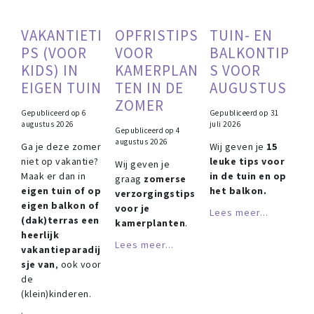
VAKANTIETI
OPFRISTIPS
TUIN- EN
PS (VOOR
VOOR
BALKONTIP
KIDS) IN
KAMERPLAN
S VOOR
EIGEN TUIN
TEN IN DE
AUGUSTUS
ZOMER
Gepubliceerd op
6
Gepubliceerd op
31
augustus 2026
juli 2026
Gepubliceerd op
4
augustus 2026
Ga je deze zomer
Wij geven je
15
niet op vakantie?
leuke tips voor
Wij geven je
Maak er dan in
in de tuin en op
graag
zomerse
eigen tuin of op
het balkon.
verzorgingstips
eigen balkon of
voor je
Lees meer...
(dak)terras een
kamerplanten
.
heerlijk
Lees meer...
vakantieparadij
sje van
, ook voor
de
(klein)kinderen.