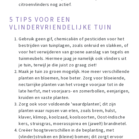
citroenvlinders nog actief.
5 TIPS VOOR EEN
VLINDERVRIENDELIJKE TUIN
Gebruik geen gif, chemicaliën of pesticiden voor het
bestrijden van tuinplagen, zoals onkruid en slakken, of
voor het verwijderen van groene aanslag van tegels en
tuinmeubels. Hiermee jaag je namelijk ook vlinders uit
je tuin, terwijl je die juist zo graag ziet!
Maak je tuin zo groen mogelijk. Hoe meer verschillende
planten en bloemen, hoe beter. Zorg voor bloeiende,
nectarrijke planten van het vroege voorjaar tot in de
late herfst, met voorjaars- en zomerbollen, eenjarigen,
kruiden en vaste planten.
Zorg ook voor voldoende 'waardplanten', dit zijn
planten waar rupsen van eten, zoals brem, hulst,
klaver, klimop, koolzaad, koolsoorten, Oost-Indische
kers, struisgras, moerasspirea en (jawel!) brandnetel.
Creëer hoogteverschillen in de beplanting, met
(vlinder)struiken en (kleine) bomen; dit zorgt ervoor