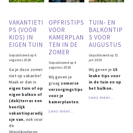
VAKANTIETI
OPFRISTIPS
TUIN- EN
PS (VOOR
VOOR
BALKONTIP
KIDS) IN
KAMERPLAN
S VOOR
EIGEN TUIN
TEN IN DE
AUGUSTUS
ZOMER
Gepubliceerd op
6
Gepubliceerd op
31
augustus 2026
juli 2026
Gepubliceerd op
4
augustus 2026
Ga je deze zomer
Wij geven je
15
niet op vakantie?
leuke tips voor
Wij geven je
Maak er dan in
in de tuin en op
graag
zomerse
eigen tuin of op
het balkon.
verzorgingstips
eigen balkon of
voor je
Lees meer...
(dak)terras een
kamerplanten
.
heerlijk
Lees meer...
vakantieparadij
sje van
, ook voor
de
(klein)kinderen.