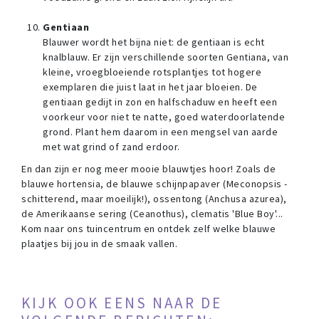
Gentiaan
Blauwer wordt het bijna niet: de gentiaan is echt
knalblauw. Er zijn verschillende soorten Gentiana, van
kleine, vroegbloeiende rotsplantjes tot hogere
exemplaren die juist laat in het jaar bloeien. De
gentiaan gedijt in zon en halfschaduw en heeft een
voorkeur voor niet te natte, goed waterdoorlatende
grond. Plant hem daarom in een mengsel van aarde
met wat grind of zand erdoor.
En dan zijn er nog meer mooie blauwtjes hoor! Zoals de
blauwe hortensia, de blauwe schijnpapaver (Meconopsis -
schitterend, maar moeilijk!), ossentong (Anchusa azurea),
de Amerikaanse sering (Ceanothus), clematis 'Blue Boy'...
Kom naar ons tuincentrum en ontdek zelf welke blauwe
plaatjes bij jou in de smaak vallen.
KIJK OOK EENS NAAR DE