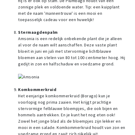
hij is er ook op stam. De Plumbago houdt van een
zonnige plek en voldoende water. Tip: een kuipplant
met de naam 'mannentrouw' is een mooi en
toepasselijk cadeau voor een huwelijk!
Stermaagdenpalm
Amsonia is een redelijk onbekende plant die je alleen
al voor de naam wilt aanschaffen. Deze vaste plant
bloeit in juni en juli met stervormige lichtblauwe
bloemen aan stelen van 80 tot 100 centimeter hoog. Hij
gedijt in zon en halfschaduw en voedzame grond.
Komkommerkruid
Het eenjarige komkommerkruid (Borago) kun je
voorlopig nog prima zaaien. Het krijgt prachtige
stervormige felblauwe bloempjes, die ook bijen en
hommels aantrekken. En je kunt het nog eten ook!
Zowel het jonge blad als de bloempjes zijn lekker en
mooi in een salade. Komkommerkruid houdt van zon en
voedzame grond en zaait zich rijkelijk uit.