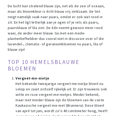
De lucht kan stralend blauw zijn, net als de zee of oceaan,
maar als bloemkleur is écht blauw vrij zeldzaam. De tint
neigt namelijk vaak naar paars, omdat er ook wat rood in
zit. En het ligt letterlijk aan je ogen of je iets als paars,
paarsblauw of lila ziet. De één neemt gewoon meer rood
waar, de ander meer blauw. Ga met een mede-
plantenliefhebber dus vooral niet in discussie over of die
lavendel-, clematis- of geraniumbloemen nu paars, lila of
blauw zijn!
TOP 10 HEMELSBLAUWE
BLOEMEN
Vergeet-me-nietje
Het bekende tweejarige vergeet-me-nietje bloeit nu
volop en zaait zichzelf rijkelijk uit. Er zijn trouwens ook
witte en roze vergeet-me-nietjes. Minder bekend,
maar niet minder blauw zijn de bloemen van de vaste
Kaukasische vergeet-me-niet (Brunnera). Deze bloeit
van april tot juni, wordt zo’n 40 centimeter hoog, heeft