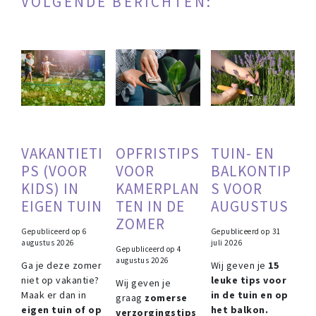
VOLGENDE BERICHTEN:
VAKANTIETI
OPFRISTIPS
TUIN- EN
PS (VOOR
VOOR
BALKONTIP
KIDS) IN
KAMERPLAN
S VOOR
EIGEN TUIN
TEN IN DE
AUGUSTUS
ZOMER
Gepubliceerd op
6
Gepubliceerd op
31
augustus 2026
juli 2026
Gepubliceerd op
4
augustus 2026
Ga je deze zomer
Wij geven je
15
niet op vakantie?
leuke tips voor
Wij geven je
Maak er dan in
in de tuin en op
graag
zomerse
eigen tuin of op
het balkon.
verzorgingstips