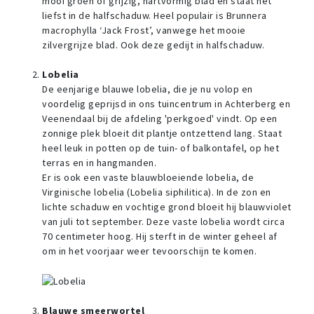
mooi groen of grijzig, hartvormig blad en staat het
liefst in de halfschaduw. Heel populair is Brunnera
macrophylla ‘Jack Frost’, vanwege het mooie
zilvergrijze blad. Ook deze gedijt in halfschaduw.
Lobelia
De eenjarige blauwe lobelia, die je nu volop en
voordelig geprijsd in ons tuincentrum in Achterberg en
Veenendaal bij de afdeling 'perkgoed' vindt. Op een
zonnige plek bloeit dit plantje ontzettend lang. Staat
heel leuk in potten op de tuin- of balkontafel, op het
terras en in hangmanden.
Er is ook een vaste blauwbloeiende lobelia, de
Virginische lobelia (Lobelia siphilitica). In de zon en
lichte schaduw en vochtige grond bloeit hij blauwviolet
van juli tot september. Deze vaste lobelia wordt circa
70 centimeter hoog. Hij sterft in de winter geheel af
om in het voorjaar weer tevoorschijn te komen.
Blauwe smeerwortel