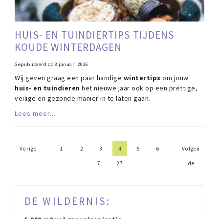
HUIS- EN TUINDIERTIPS TIJDENS
KOUDE WINTERDAGEN
Gepubliceerd op
8 januari 2026
Wij geven graag een paar handige
wintertips
om jouw
huis- en tuindieren
het nieuwe jaar ook op een prettige,
veilige en gezonde manier in te laten gaan.
Lees meer...
Vorige
1
2
3
4
5
6
Volgen
7
27
de
DE WILDERNIS: