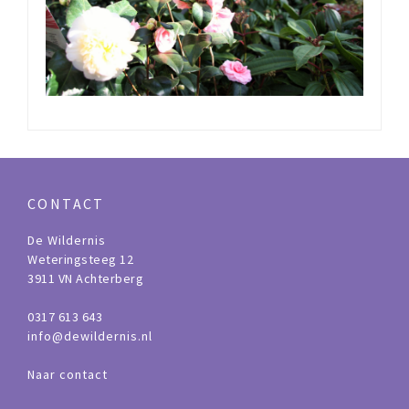
CONTACT
De Wildernis
Weteringsteeg 12
3911 VN Achterberg
0317 613 643
info@dewildernis.nl
Naar contact